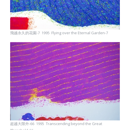
飛越永久的花園-7 1995 Flying over the Eternal Garden-7
超越大限外-66 1995 Transcending beyond the Great