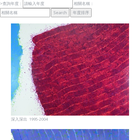
關
於
基
金
會
>查詢年度：
相關名稱：
深入深出 1995-2004