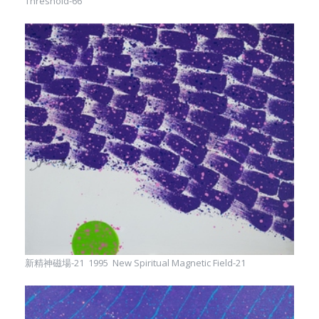
Threshold-66
新精神磁場-21 1995 New Spiritual Magnetic Field-21