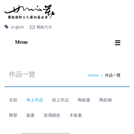
English
聯絡方式
Menu
首
頁
關
於
蕭
勤
作品一覽
Home
作品一覽
作
品
一
覽
展
覽
全部
布上作品
紙上作品
陶板畫
陶彩繪
出
版
品
影
音
連
結
雕塑
版畫
玻璃鑲嵌
木板畫
收
藏
機
構