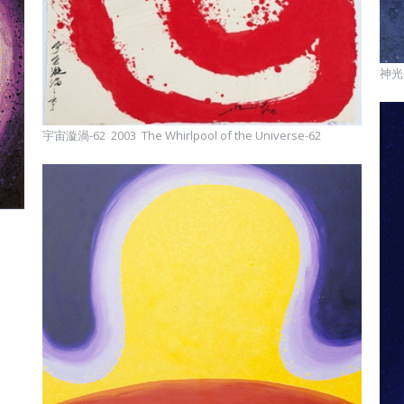
神光–6
宇宙漩渦-62 2003 The Whirlpool of the Universe-62