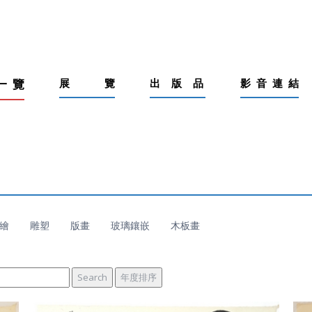
一
覽
展
覽
出
版
品
影
音
連
結
繪
雕塑
版畫
玻璃鑲嵌
木板畫