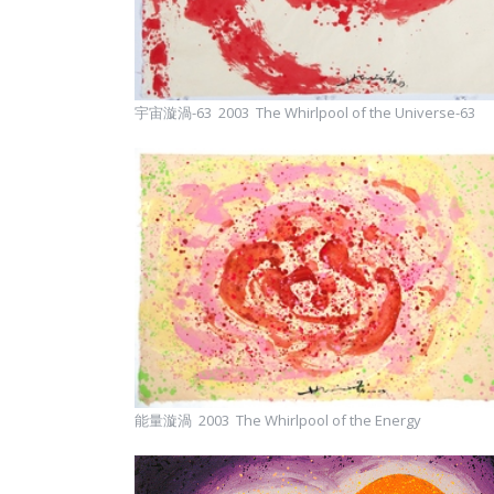
宇宙漩渦-63 2003 The Whirlpool of the Universe-63
能量漩渦 2003 The Whirlpool of the Energy