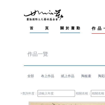
首
頁
關
於
蕭
勤
作
品
作品一覽
全部
布上作品
紙上作品
陶板畫
陶彩
>查詢年度：
相關名稱：