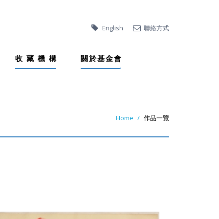
English
聯絡方式
收
藏
機
構
關
於
基
金
會
Home
作品一覽