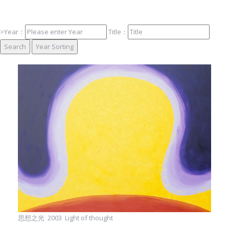
Foundation
>Year：
Title：
思想之光 2003 Light of thought