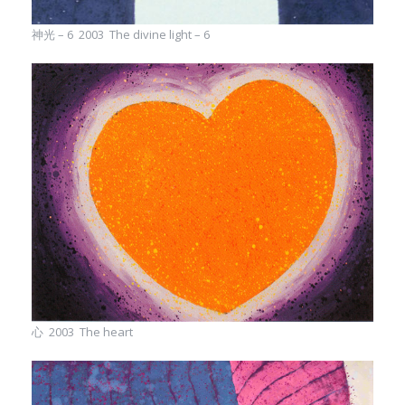
神光 – 6 2003 The divine light – 6
心 2003 The heart