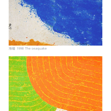
海嘯 1998 The seaquake