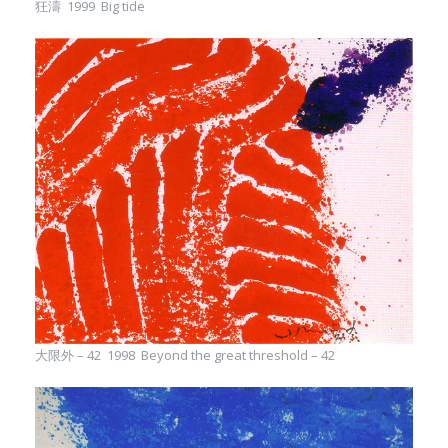
狂濤 1999 Big tide
大限外 – 42 1998 Beyond the great threshold – 42