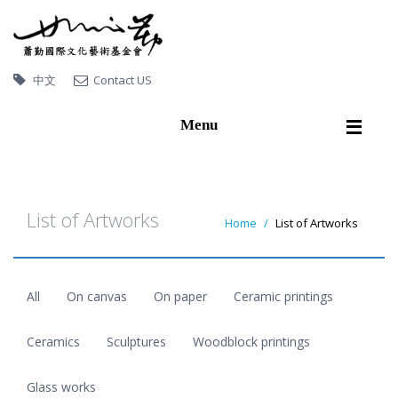
中文
Contact US
Menu
Home
About Hsiao Chin
List of Artworks
Home
List of Artworks
Artworks
Exhibitions
All
On canvas
On paper
Ceramic printings
Publications
Video
Ceramics
Sculptures
Woodblock printings
Artworks collected by
Glass works